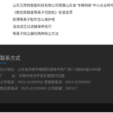
山东艾西特智能科技有限公司荣膺山东省“专精特新”中小企业称
《数控高精度等离子切割机》标准宣贯
凯博等离子配件怎么维护呢
浅谈滤芯过滤器保养技巧
等离子除尘器的两种除尘方法
联系方式
办公地址：山东省济南市槐荫区绿地中央广场C-3地块A座1006室
厂 址：济南市经济开发区南园归北路
公司电话：0531-62305002 营销部电话：0531-62305002
售后部电话：0531-62305063 公司邮编：250117